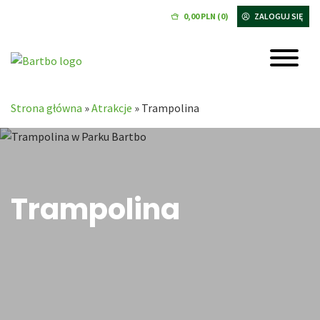
0,00
PLN
(0)
ZALOGUJ SIĘ
Strona główna
»
Atrakcje
»
Trampolina
Trampolina