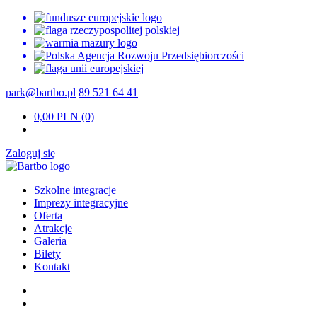
park@bartbo.pl
89 521 64 41
0,00
PLN
(0)
Zaloguj się
Szkolne integracje
Imprezy integracyjne
Oferta
Atrakcje
Galeria
Bilety
Kontakt