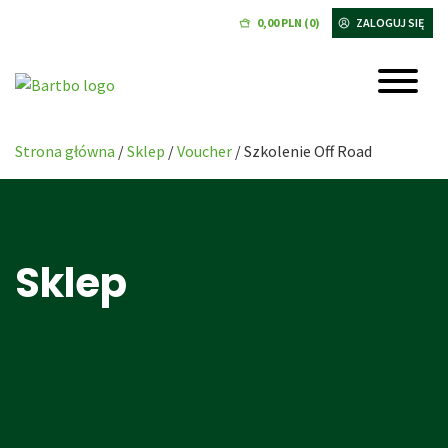
0,00
PLN
(0)
ZALOGUJ SIĘ
Strona główna
/
Sklep
/
Voucher
/ Szkolenie Off Road
Sklep