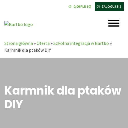
0,00
PLN
(0)
ZALOGUJ SIĘ
Strona główna
»
Oferta
»
Szkolna integracja w Bartbo
»
Karmnik dla ptaków DIY
Karmnik dla ptaków
DIY